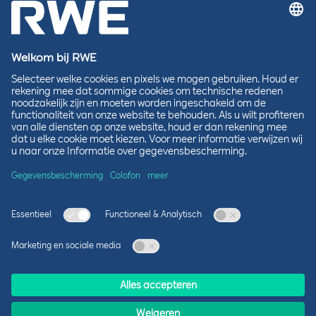
RWE de aanbesteding van dit offshore project
voor de Nederlandse kust dankzij een uniek
systeemintegratieconcept waarbij de productie
van wind op zee gecombineerd wordt met de
opwekking van groene waterstof en andere
oplossingen zoals batterijopslag.
Roger Miesen, CEO RWE Generation en Country
“Met het groeiende
Chair RWE Nederland:
aandeel van duurzame energie in de
elektriciteitsproductie neemt ook de vraag naar
flexibele batterijopslag toe. Met dit
grootschalige project doet RWE ervaring op in
het ontwikkelen van energieopslagsystemen op
de Nederlandse energiemarkt en draagt het